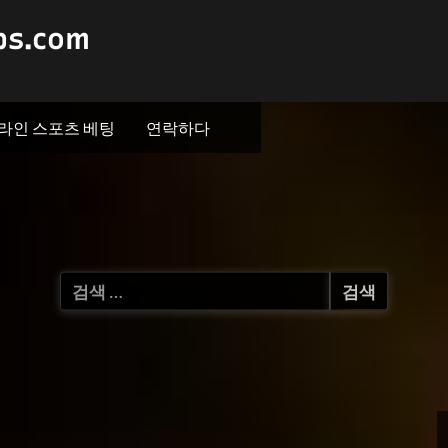
ps.com
라인 스포츠 베팅
연락하다
검
색: