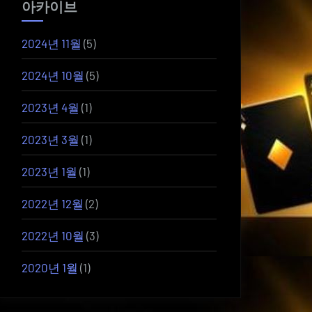
아카이브
2024년 11월
(5)
2024년 10월
(5)
2023년 4월
(1)
2023년 3월
(1)
2023년 1월
(1)
2022년 12월
(2)
2022년 10월
(3)
2020년 1월
(1)