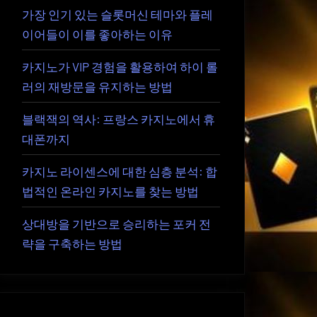
가장 인기 있는 슬롯머신 테마와 플레
이어들이 이를 좋아하는 이유
카지노가 VIP 경험을 활용하여 하이 롤
러의 재방문을 유지하는 방법
블랙잭의 역사: 프랑스 카지노에서 휴
대폰까지
카지노 라이센스에 대한 심층 분석: 합
법적인 온라인 카지노를 찾는 방법
상대방을 기반으로 승리하는 포커 전
략을 구축하는 방법