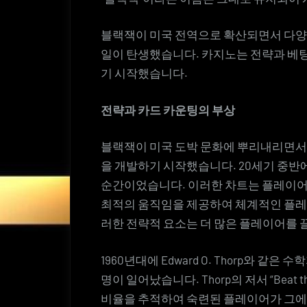
블랙잭이 미국 전역으로 확산되면서 다양
일이 탄생했습니다. 카지노는 전략과 베
기 시작했습니다.
전략과 카드 카운팅의 부상
블랙잭이 미국 도박 문화에 뿌리내리면서
을 개발하기 시작했습니다. 20세기 중반
순간이었습니다. 이러한 차트는 플레이어
최적의 움직임을 제공하여 체계적인 플레
러한 전략적 요소는 더 많은 플레이어를
1960년대에 Edward O. Thorp와 
명이 일어났습니다. Thorp의 저서 “Beat 
비율을 추적하여 숙련된 플레이어가 그에 