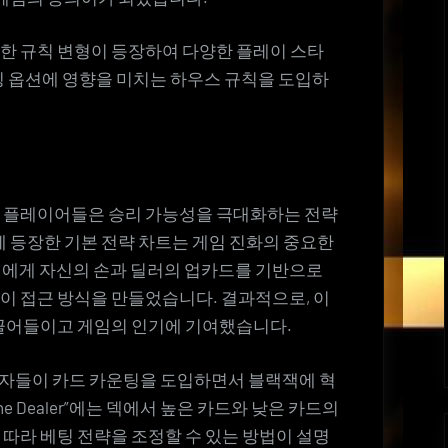
한 규칙 변형이 등장하여 다양한 플레이 스타
팅 옵션에 영향을 미치는 하우스 규칙을 도입하
 플레이어들은 승리 가능성을 극대화하는 전략
에 등장한 기본 전략 차트는 게임 진화의 중요한
에게 자신의 손과 딜러의 업카드를 기반으로
이 접근 방식을 만들었습니다. 결과적으로, 이
 끌어들이고 게임의 인기에 기여했습니다.
같은 수학자들이 카드 카운팅을 도입하면서 블랙잭에 혁
the Dealer”에는 덱에서 높은 카드와 낮은 카드의
따라 베팅 전략을 조정할 수 있는 방법이 설명