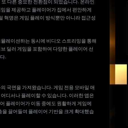
 또 다른 중요한 전환점이 되었습니다. 온라인
게임을 제공하고 플레이어가 집에서 편안하게
지털 혁명은 게임 플레이 방식뿐만 아니라 접근성
시뮬레이션하는 동시에 비디오 스트리밍을 통해
브 딜러 게임을 포함하여 다양한 플레이어 선
다.
의 국면을 가져왔습니다. 게임 전용 모바일 애
 어디서나 플레이할 수 있습니다. 이러한 앱은
어 플레이어가 이동 중에도 원활하게 게임에
은층을 끌어들여 플레이어 기반을 크게 확대했습