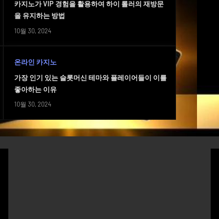
카지노가 VIP 경험을 활용하여 하이 롤러의 재방문
을 유지하는 방법
10월 30, 2024
온라인 카지노
가장 인기 있는 슬롯머신 테마와 플레이어들이 이를
좋아하는 이유
10월 30, 2024