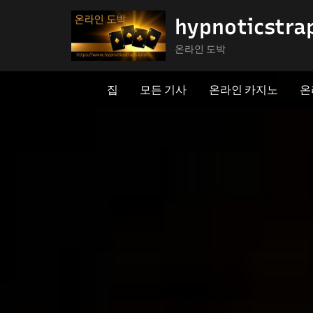
Skip
hypnoticstra
to
content
온라인 도박
집
모든 기사
온라인 카지노
온