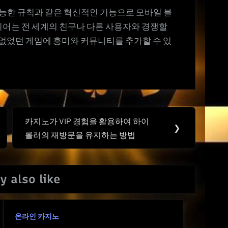
가능한 규칙과 같은 혁신적인 기능으로 모바일 블
이어는 전 세계의 친구나 다른 사용자와 경쟁할
 없었던 게임에 흥미와 커뮤니티를 추가할 수 있
카지노가 VIP 경험을 활용하여 하이
Next
❯
롤러의 재방문을 유지하는 방법
Post:
y also like
온라인 카지노